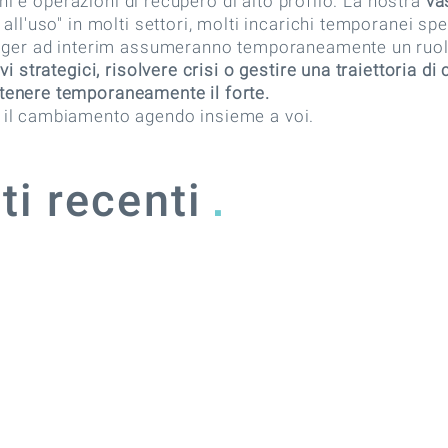
ioni e operazioni di recupero di alto profilo. La nostra
va
ll'uso" in molti settori, molti incarichi temporanei spec
nager ad interim assumeranno temporaneamente un ruolo 
vi strategici, risolvere crisi o gestire una traiettoria 
tenere temporaneamente il forte.
 il cambiamento agendo insieme a voi.
ti recenti
.