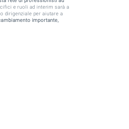
sta rete di professionisti ad
ifici e ruoli ad interim sarà a
dirigenziale per aiutare a
di cambiamento importante,