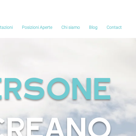
tazioni
Posizioni Aperte
Chi siamo
Blog
Contact
ersone
cREAno