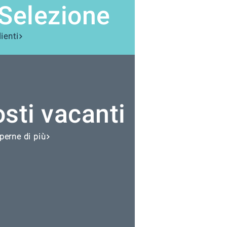
Selezione
lienti
sti vacanti
perne di più