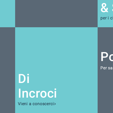
& 
per i c
Po
Per sa
Di
Incroci
Vieni a conoscerci