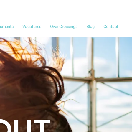
ssments
Vacatures
Over Crossings
Blog
Contact