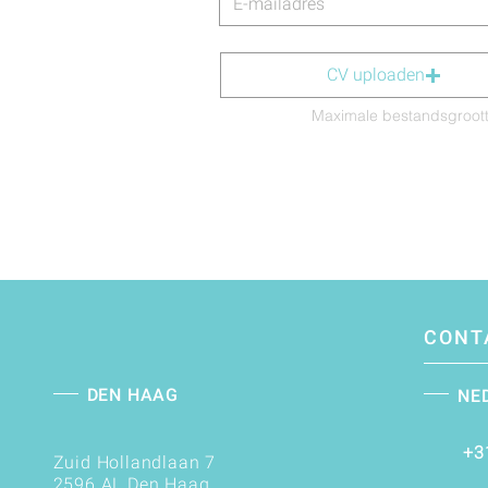
CV uploaden
Maximale bestandsgroot
CONT
DEN HAAG
NE
+3
Zuid Hollandlaan 7
2596 AL Den Haag