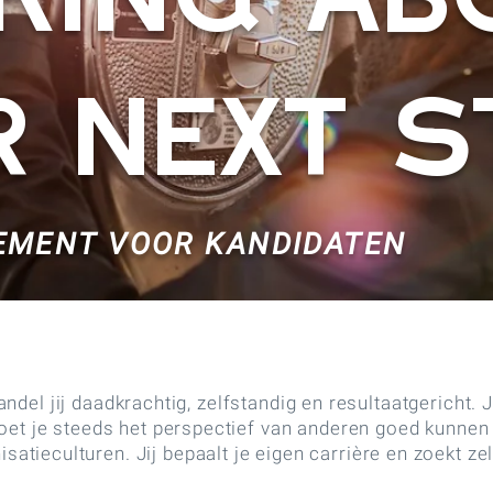
nking ab
 next s
EMENT VOOR KANDIDATEN
ndel jij daadkrachtig, zelfstandig en resultaatgericht
 moet je steeds het perspectief van anderen goed kunne
atieculturen. Jij bepaalt je eigen carrière en zoekt z