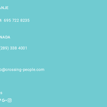
ANJE
4 695 722 8235
NADA
(289) 338 4001
fo@crossing-people.com
ns