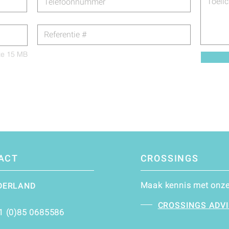
te 15 MB
ACT
CROSSINGS
Maak kennis met onze 
DERLAND
CROSSINGS ADV
1 (0)85 0685586