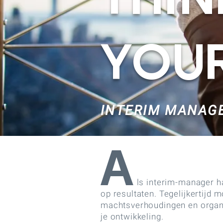
Thi
your
INTERIM MANAG
A
ls interim-manager ha
op resultaten. Tegelijkertijd
machtsverhoudingen en organis
je ontwikkeling.