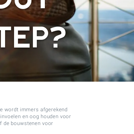
out
tep?
. Je wordt immers afgerekend
n invoelen en oog houden voor
elf de bouwstenen voor