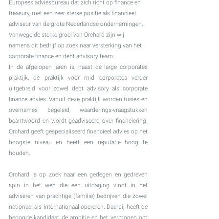
Europees adviesbureau dat zich richt op finance en 
treasury, met een zeer sterke positie als financieel 
adviseur van de grote Nederlandse ondernemingen. 
Vanwege de sterke groei van Orchard zijn wij 
namens dit bedrijf op zoek naar versterking van het 
corporate finance en debt advisory team.
In de afgelopen jaren is, naast de large corporates 
praktijk, de praktijk voor mid corporates verder 
uitgebreid voor zowel debt advisory als corporate 
finance advies. Vanuit deze praktijk worden fusies en 
overnames begeleid, waarderings-vraagstukken 
beantwoord en wordt geadviseerd over financiering. 
Orchard geeft gespecialiseerd financieel advies op het 
hoogste niveau en heeft een reputatie hoog te 
houden.
Orchard is op zoek naar een gedegen en gedreven 
spin in het web die een uitdaging vindt in het 
adviseren van prachtige (familie) bedrijven die zowel 
nationaal als internationaal opereren. Daarbij heeft de 
beoogde kandidaat de ambitie en het vermogen om 