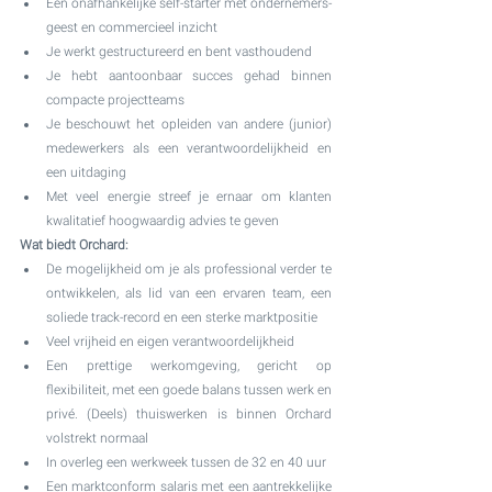
Een onafhankelijke self-starter met ondernemers-
geest en commercieel inzicht
Je werkt gestructureerd en bent vasthoudend
Je hebt aantoonbaar succes gehad binnen 
compacte projectteams
Je beschouwt het opleiden van andere (junior) 
medewerkers als een verantwoordelijkheid en 
een uitdaging
Met veel energie streef je ernaar om klanten 
kwalitatief hoogwaardig advies te geven
Wat biedt Orchard:
De mogelijkheid om je als professional verder te 
ontwikkelen, als lid van een ervaren team, een 
soliede track-record en een sterke marktpositie
Veel vrijheid en eigen verantwoordelijkheid
Een prettige werkomgeving, gericht op 
flexibiliteit, met een goede balans tussen werk en 
privé. (Deels) thuiswerken is binnen Orchard 
volstrekt normaal
In overleg een werkweek tussen de 32 en 40 uur
Een marktconform salaris met een aantrekkelijke 